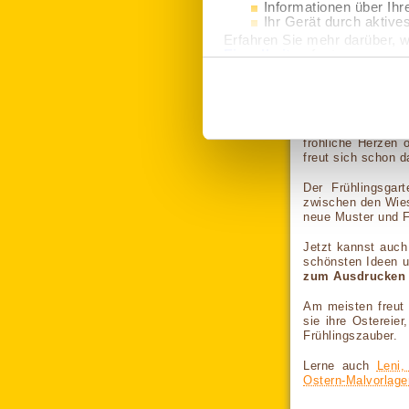
und speichere
Informationen über Ihr
auszudrucken.
Ihr Gerät durch aktive
Erfahren Sie mehr darüber, w
Auf einem Ta
Einzelheiten
fest.
Gerät speichern
Wir verwenden Cookies, um I
Welche Geschic
und die Zugriffe auf unsere 
Website an unsere Partner fü
möglicherweise mit weiteren
Rosa hat immer ne
der Dienste gesammelt haben.
fröhliche Herzen 
"Details", um die Cookies a
freut sich schon d
zu erhalten.
Der Frühlingsgar
zwischen den Wies
neue Muster und Fo
Jetzt kannst auch
schönsten Ideen u
zum Ausdrucken
Am meisten freut 
sie ihre Ostereier
Frühlingszauber.
Lerne auch
Leni,
Ostern-Malvorlage