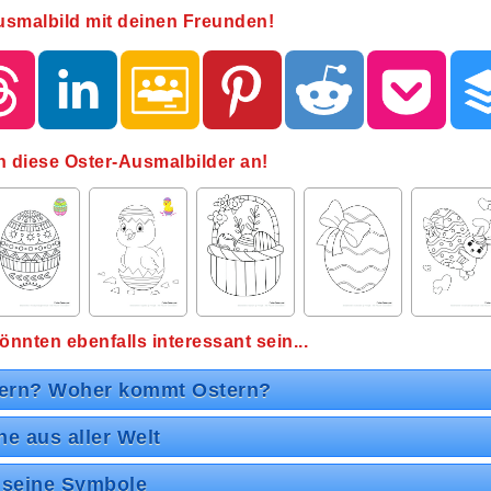
Ausmalbild mit deinen Freunden!
h diese Oster-Ausmalbilder an!
önnten ebenfalls interessant sein...
tern? Woher kommt Ostern?
e aus aller Welt
 seine Symbole