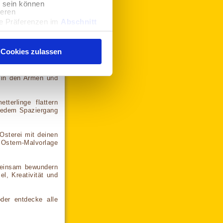
software, um es
u sein können
ieren
hre Präferenzen im
Abschnitt
en und auf deinem
 Medien anbieten zu können
Cookies zulassen
hrer Verwendung unserer
 führen diese Informationen
ie im Rahmen Ihrer Nutzung
kleine Blumen, mal
ssen. Klicken Sie auf
z in den Armen und
re Informationen zu Cookies
terlinge flattern
 jedem Spaziergang
Osterei mit deinen
 Ostern-Malvorlage
emeinsam bewundern
el, Kreativität und
er entdecke alle