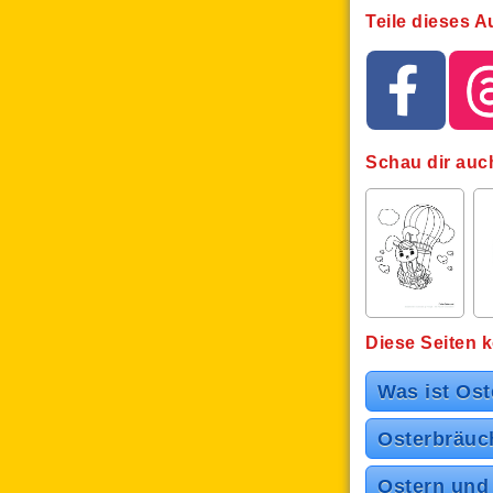
Teile dieses 
Schau dir auc
Diese Seiten k
Was ist Os
Osterbräuch
Ostern und