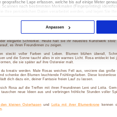
 es auf deinem Computer. Verwende anschließend deine Druck
e geografische Lage erfassen, welche bis auf einige Meter gena
s Scannen nach bestimmten Merkmalen (Fingerprinting) identifiz
ie Ihre persönlichen Daten verarbeitet werden, und legen Sie I
blet oder Smartphone kannst du das Ausmalbild oben gedrückt halt
. Verwende dann eine passende Druck-App, um die Datei auszudrucken.
nhalte und Anzeigen zu personalisieren, Funktionen für soziale
Anpassen
hte steckt hinter diesem Ausmalbild?
Website zu analysieren. Außerdem geben wir Informationen zu I
r soziale Medien, Werbung und Analysen weiter. Unsere Partner
 Daten zusammen, die Sie ihnen bereitgestellt haben oder die s
ue Ideen, wenn es darum geht, Ostereier zu verzieren. Mal malt sie 
 Klicken Sie auf die Schaltfläche "OK", um alle Cookies zuzula
oder elegante Schnörkel. Heute hält sie ihr neuestes Kunstwerk stol
uszuwählen, die Sie zulassen / ablehnen möchten, oder um weite
arauf, es ihren Freundinnen zu zeigen.
ten steckt voller Farben und Leben. Blumen blühen überall, Schmet
en und die Sonne taucht alles in ein warmes Licht. Rosa entdeckt bei
rmen, die sie später auf ihre Ostereier malt.
 du kreativ werden. Male Rosas weiches Fell aus, verziere das große 
nd schenke den Blumen leuchtende Frühlingsfarben. Diese kostenlose
lädt dich dazu ein, deiner Fantasie freien Lauf zu lassen.
sich Rosa auf die Treffen mit ihren Freundinnen Leni und Lotta. G
, tauschen neue Ideen aus und verbringen fröhliche Stunden voller Spi
 den kleinen Osterhasen
und
Lotta mit ihrer Blumenkrone
kennen od
n
.